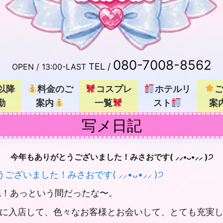
080-7008-8562
TEL /
OPEN /
13:00-LAST
以降
料金のご
コスプレ
ホテルリ
勤
案内
一覧
スト
案
写メ日記
今年もありがとうございました！みさおです( ⸝⸝•ᴗ•⸝⸝ )੭
ざいました！みさおです( ⸝⸝•ᴗ•⸝⸝ )੭
ね！あっという間だったな〜。
に入店して、色々なお客様とお会いして、とても充実