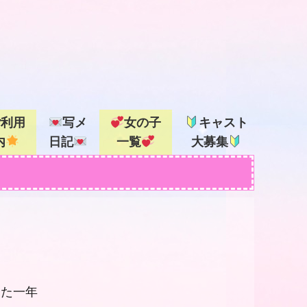
ご利用
写メ
女の子
キャスト
内
日記
一覧
大募集
した一年