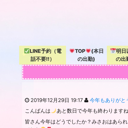
LINE予約（電
TOP
(本日
明日
話不要!!）
の出勤)
の出
2019年12月29日 19:17
今年もありがとうご
こんばんは
あと数日で今年も終わります
皆さん今年はどうでしたか？みさおはあられ