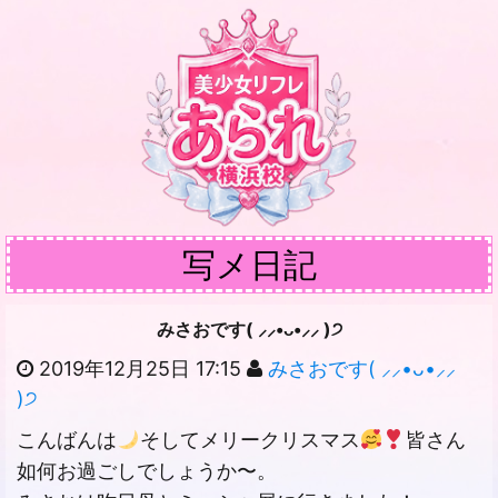
写メ日記
みさおです( ⸝⸝•ᴗ•⸝⸝ )੭
2019年12月25日 17:15
みさおです( ⸝⸝•ᴗ•⸝⸝
)੭
こんばんは
そしてメリークリスマス
皆さん
如何お過ごしでしょうか〜。