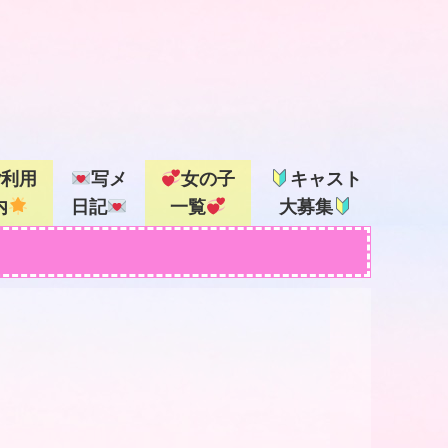
ご利用
写メ
女の子
キャスト
内
日記
一覧
大募集