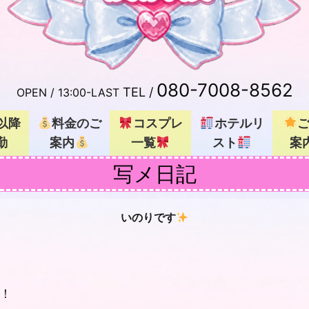
080-7008-8562
TEL /
OPEN /
13:00-LAST
以降
料金のご
コスプレ
ホテルリ
勤
案内
一覧
スト
案
写メ日記
いのりです
！