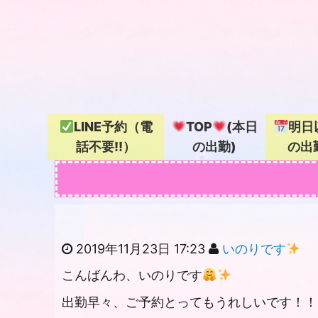
LINE予約（電
TOP
(本日
明日
話不要!!）
の出勤)
の出
2019年11月23日 17:23
いのりです
こんばんわ、いのりです
出勤早々、ご予約とってもうれしいです！！