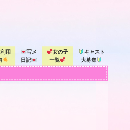
ご利用
写メ
女の子
キャスト
内
日記
一覧
大募集