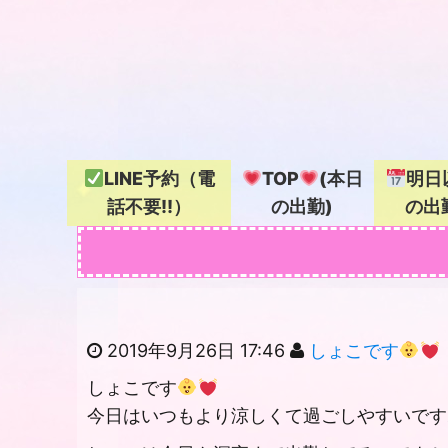
LINE予約（電
TOP
(本日
明日
話不要!!）
の出勤)
の出
2019年9月26日 17:46
しょこです
しょこです
今日はいつもより涼しくて過ごしやすいです