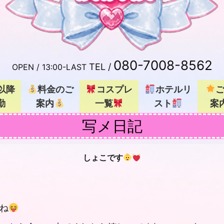
080-7008-8562
TEL /
OPEN /
13:00-LAST
以降
料金のご
コスプレ
ホテルリ
勤
案内
一覧
スト
案
写メ日記
しょこです
ね