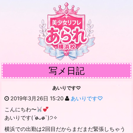
写メ日記
あいりです♡
2019年3月26日 15:20
あいりです♡
こんにちわ〜
あいりです(ˊo̶̶̷ᴗo̶̶̷`)੭✧
横浜での出勤は2回目だからまだまだ緊張しちゃう