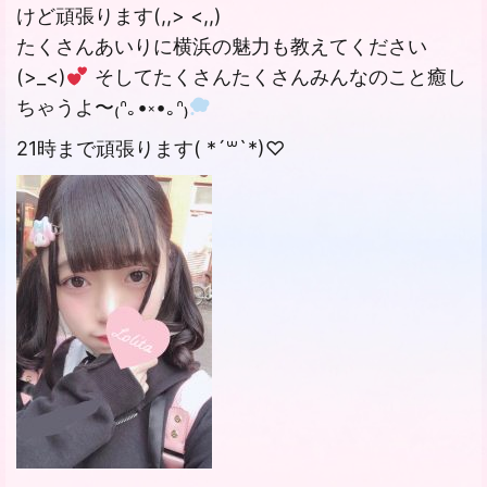
けど頑張ります(,,> <,,)
たくさんあいりに横浜の魅力も教えてください
(>_<)
そしてたくさんたくさんみんなのこと癒し
ちゃうよ〜₍ᐢ｡•༝•｡ᐢ₎
21時まで頑張ります( *´꒳`*)♡