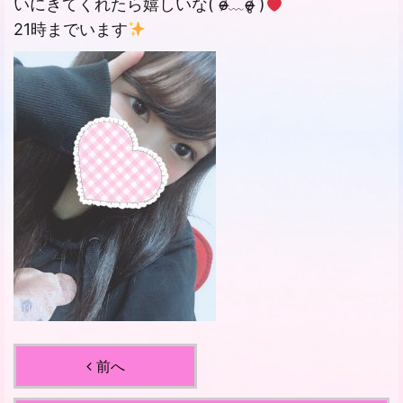
いにきてくれたら嬉しいな( o̴̶̷᷄﹏o̴̶̷̥᷅ )
21時までいます
前へ