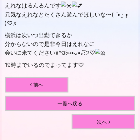
えれなはるんるんです
元気なえれなとたくさん遊んでほしいな〜( ˊ• ·̭ •̥
)♡♬
横浜は次いつ出勤できるか
分からないので是非今日はえれなに
会いに来てください४*ପ꒰⑅•ᴗ•｡꒱໊੭♡♩
19時までいるのでまってます♡
前へ
一覧へ戻る
次へ