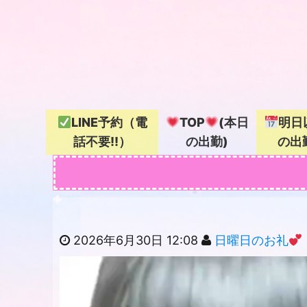
LINE予約（電
TOP
(本日
明日
話不要!!）
の出勤)
の出
2026年6月30日 12:08
日曜日のお礼
動
画
プ