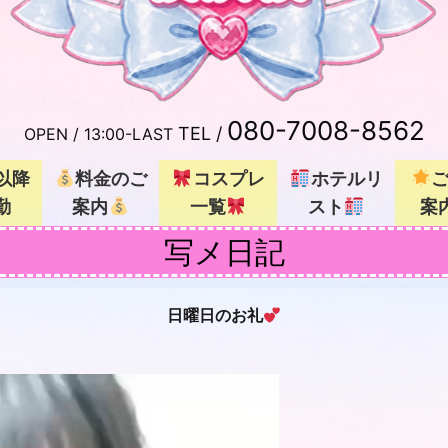
080-7008-8562
TEL /
OPEN /
13:00-LAST
以降
料金のご
コスプレ
ホテルリ
勤
案内
一覧
スト
案
写メ日記
日曜日のお礼