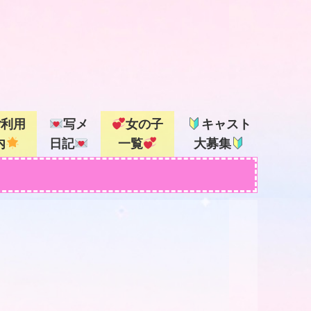
ご利用
写メ
女の子
キャスト
内
日記
一覧
大募集