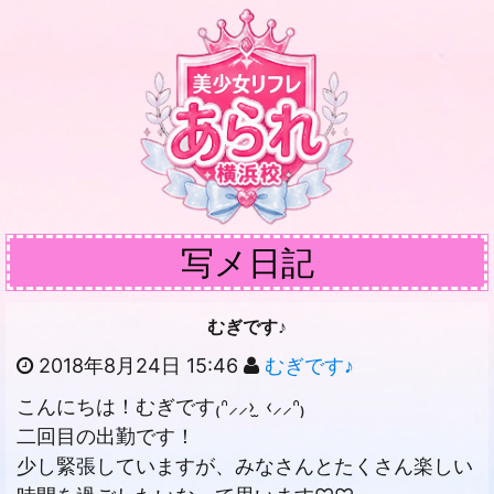
写メ日記
むぎです♪
2018年8月24日 15:46
むぎです♪
こんにちは！むぎです₍ᐢ⸝⸝› ̫ ‹⸝⸝ᐢ₎
二回目の出勤です！
少し緊張していますが、みなさんとたくさん楽しい