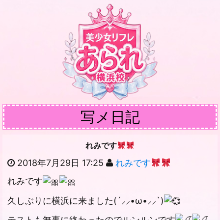
写メ日記
れみです
2018年7月29日 17:25
れみです
れみです
久しぶりに横浜に来ました(´⸝⸝•ω•⸝⸝`)
テストも無事に終わったのでルンルンです