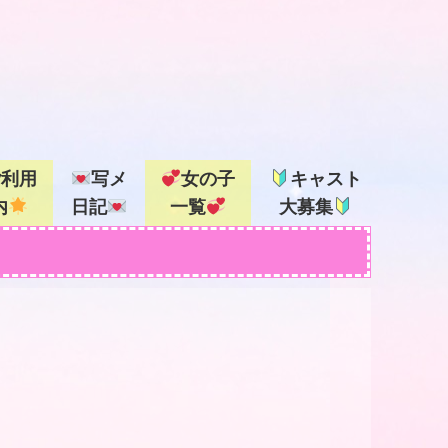
ご利用
写メ
女の子
キャスト
内
日記
一覧
大募集