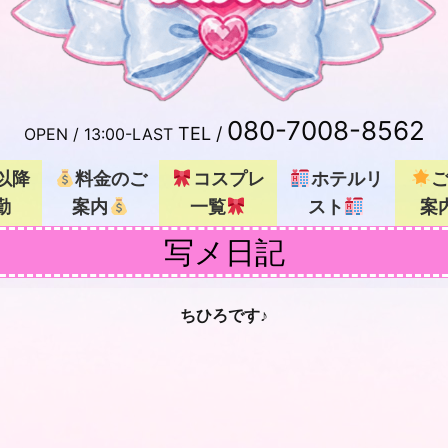
080-7008-8562
TEL /
OPEN /
13:00-LAST
以降
料金のご
コスプレ
ホテルリ
勤
案内
一覧
スト
案
写メ日記
ちひろです♪