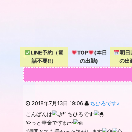
LINE予約（電
TOP
(本日
明日
話不要!!）
の出勤)
の出
2018年7月13日 19:06
ちひろです♪
こんばんは
*ﾟちひろです
やっと華金ですね〜
1週間とても長かった気がします