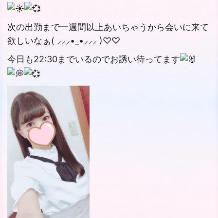
次の出勤まで一週間以上あいちゃうから会いに来て
欲しいなぁ( ⸝⸝⸝•_•⸝⸝⸝ )♡︎♡︎
今日も22:30までいるのでお誘い待ってます