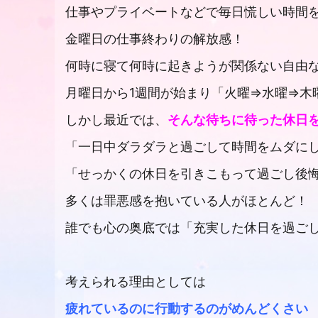
仕事やプライベートなどで毎日慌しい時間を
金曜日の仕事終わりの解放感！
何時に寝て何時に起きようが関係ない自由
月曜日から
1
週間が始まり「火曜⇒水曜⇒木
しかし最近では、
そんな待ちに待った休日
「一日中ダラダラと過ごして時間をムダに
「せっかくの休日を引きこもって過ごし後
多くは罪悪感を抱いている人がほとんど！
誰でも心の奥底では「充実した休日を過ご
考えられる理由としては
疲れているのに行動するのがめんどくさい