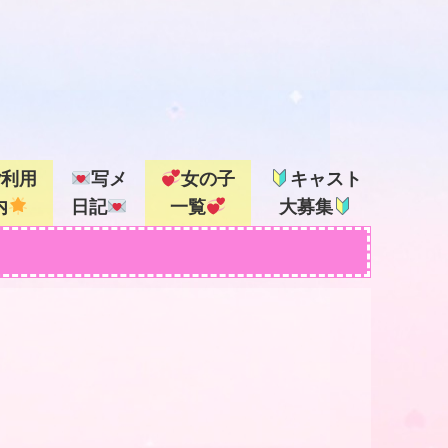
ご利用
写メ
女の子
キャスト
内
日記
一覧
大募集