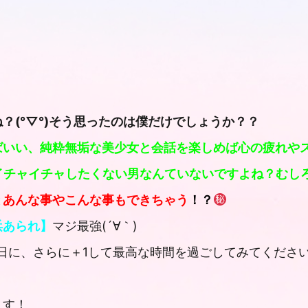
？(
°
▽
°
)そう思ったのは僕だけでしょうか？？
ばいい、純粋無垢な美少女と会話を楽しめば心の疲れや
チャイチャしたくない男なんていないですよね？むしろ
と
あんな事やこんな事もできちゃう
！？
浜あられ】
マジ最強(
´
∀｀)
日に、さらに＋
1
して最高な時間を過ごしてみてくださ
ます！