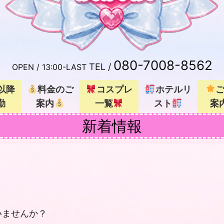
080-7008-8562
TEL /
OPEN /
13:00-LAST
以降
料金のご
コスプレ
ホテルリ
勤
案内
一覧
スト
案
新着情報
いませんか？