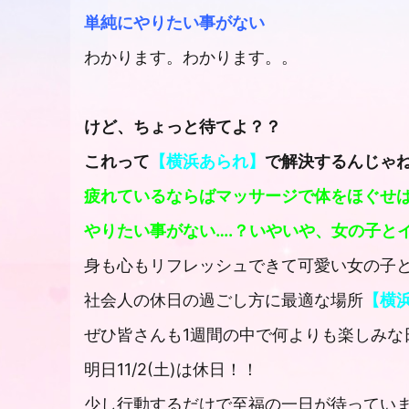
単純にやりたい事がない
わかります。わかります。。
けど、ちょっと待てよ？？
これって
【横浜あられ】
で解決するんじゃね
疲れているならばマッサージで体をほぐせ
やりたい事がない
….
？いやいや、女の子とイ
身も心もリフレッシュできて可愛い女の子
社会人の休日の過ごし方に最適な場所
【横
ぜひ皆さんも
1
週間の中で何よりも楽しみな
明日
11/2
(土)は休日！！
少し行動するだけで至福の一日が待ってい