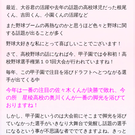
最近、大谷君の活躍や去年の話題の高校球児だった根尾
くん、吉田くん、小園くんの活躍など
また野球ブームの再熱なのかと思うほど色々と野球に関
する話題が出ることが多く
野球大好きな私にとって喜ばしいことでございます！
さて、高校野球の話になれば今、甲子園では令和初！高
校野球選手権第１０1回大会が行われていますね！
毎年、この甲子園で注目を浴びドラフトへとつながる選
手が出てくる中
今年は一番の注目の佐々木くんが決勝で敗れ、今
の所 星稜高校の奥川くんが一番の脚光を浴びて
おりますね！
しかし、甲子園というのは
大会前にそこまで脚光を浴び
ていなかった選手がいきなり大舞台で覚醒し話題の選手
になるという事が
不思議な者ででてきますよね。きっと