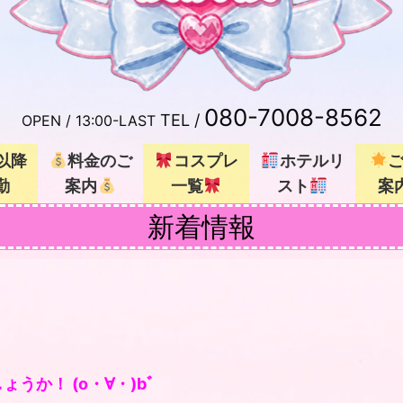
080-7008-8562
TEL /
OPEN /
13:00-LAST
以降
料金のご
コスプレ
ホテルリ
勤
案内
一覧
スト
案
新着情報
か！ (o・∀・)bﾞ