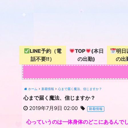
LINE予約（電
TOP
(本日
明日
話不要!!）
の出勤)
の出
ホーム
新着情報
心まで届く魔法、信じますか？
心まで届く魔法、信じますか？
2019年7月9日 02:00
新着情報
心っていうのは一体身体のどこにあるんでしょう