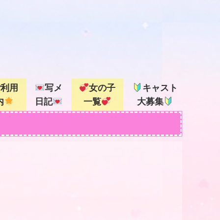
ご利用
写メ
女の子
キャスト
内
日記
一覧
大募集