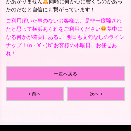
があがりません
同時に何か心に響くものがあっ
たのだなと自信にも繋がっています！
ご利用頂いた事のないお客様は、是非一度騙され
たと思って横浜あられをご利用ください
夢中に
なる何かが確実にある‥！明日も文句なしのライン
ナップ！
(o・∀・)bﾞお客様の木曜日、お任せあ
れ！！
一覧へ戻る
前へ
次へ