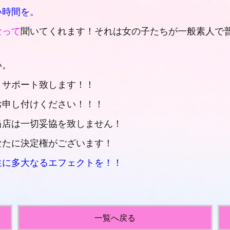
い時間を。
なって
聞いてくれます！それは女の子たちが一般素人で
い。
うサポート致します！！
お申し付けください！！！
当店は一切妥協を致しません！
なたに決定権がございます！
生に多大なるエフェクトを！！
一覧へ戻る