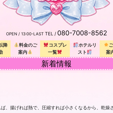
080-7008-8562
TEL /
OPEN /
13:00-LAST
以降
料金のご
コスプレ
ホテルリ
勤
案内
一覧
スト
案
新着情報
れば、揚げれば熱で、圧縮すれば小さくなるから、乾燥