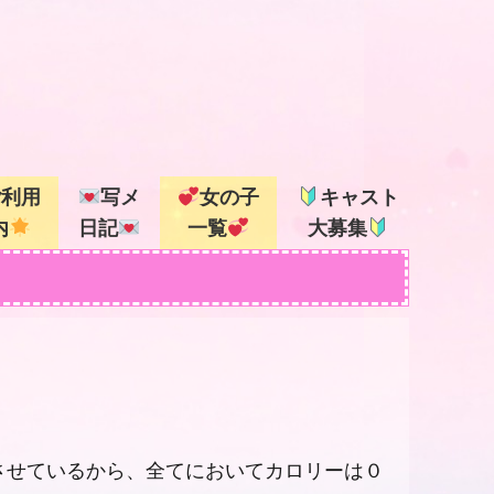
ご利用
写メ
女の子
キャスト
内
日記
一覧
大募集
させているから、全てにおいてカロリーは０