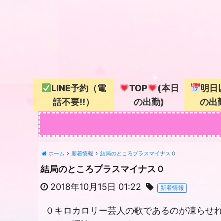
LINE予約（電
TOP
(本日
明日
話不要!!）
の出勤)
の出
ホーム
新着情報
結局のところプラスマイナス０
結局のところプラスマイナス０
2018年10月15日 01:22
新着情報
０キロカロリー芸人の歌であるのが凍らせ