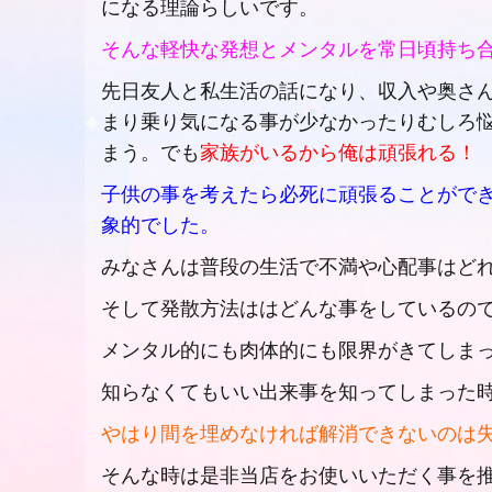
になる理論らしいです。
そんな軽快な発想とメンタルを常日頃持ち
先日友人と私生活の話になり、収入や奥さ
まり乗り気になる事が少なかったりむしろ
まう。でも
家族がいるから俺は頑張れる！
子供の事を考えたら必死に頑張ることがで
象的でした。
みなさんは普段の生活で不満や心配事はど
そして発散方法ははどんな事をしているの
メンタル的にも肉体的にも限界がきてしま
知らなくてもいい出来事を知ってしまった
やはり間を埋めなければ解消できないのは
そんな時は是非当店をお使いいただく事を