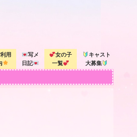
ご利用
写メ
女の子
キャスト
内
日記
一覧
大募集