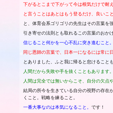
下がるとこまで下がって今は根気だけで耐
と言うことはあとはもう登るだけ、良いこ
と、体育会系ゴリゴリの先生はその言葉を
引き寄せの法則とも取れるこの言葉のおか
信じること何かを一心不乱に突き進むこと
同じ恩師の言葉で、日本一になるには常に
とありました、ふと我に帰ると怠けること
人間だから失敗や手を抜くこともあります
人間は完全では無いからこそ、自分の欠点
結局の所今を生きている自分の視野の存在
くこと。戦略を練ること。
一番大事なのは本気になること。
です！