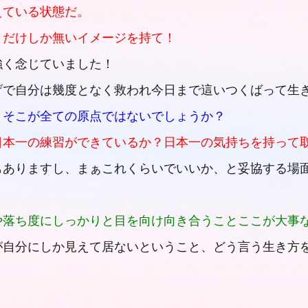
えている状態だ。
とだけしか無いイメージを持て！
強く念じていました！
げで自分は幾度となく救われ今日まで這いつくばって生
。そこが全ての原点ではないでしょうか？
日本一の練習ができているか？日本一の気持ちを持って
もありますし、まぁこれくらいでいいか、と妥協する場
。
や落ち度にしっかりと目を向け向き合うことここが大事
が自分にしか見えて居ないということ、どう言う生き方