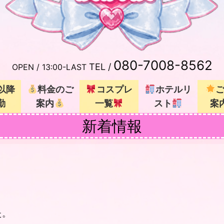
080-7008-8562
TEL /
OPEN /
13:00-LAST
以降
料金のご
コスプレ
ホテルリ
勤
案内
一覧
スト
案
新着情報
た。