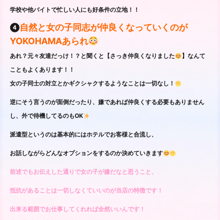
学校や他バイトで忙しい人にも好条件の立地！！
❹
自然と女の子同志が仲良くなっていくのが
YOKOHAMAあられ
あれ？元々友達だっけ！？と聞くと【さっき仲良くなりました
】なんて
こともよくあります！！
女の子同士の対立とかギクシャクするようなことは一切なし！
逆にそう言うのが面倒だったり、嫌であれば仲良くする必要もありません
し、外で待機してるのもOK
派遣型というのは基本的にはホテルでお客様と合流し、
お話しながらどんなオプションをするのか決めていきます
前述でもお伝えした通りで女の子が嫌だなと思うこと、
抵抗があることは一切しなくていいのが当店の特徴です！
出来る範囲でお仕事してくれれば全然いいんです！