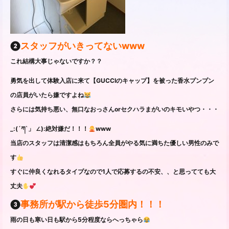
❷
スタッフがいきってないwww
これ結構大事じゃないですか？？
勇気を出して体験入店に来て【GUCCIのキャップ】を被った香水プンプン
の店員がいたら嫌ですよね
さらには気持ち悪い、無口なおっさんorセクハラまがいのキモいやつ・・・
_:(´ཀ`」 ∠):絶対嫌だ！！！
www
当店のスタッフは清潔感はもちろん全員がやる気に満ちた優しい男性のみで
す
すぐに仲良くなれるタイプなので1人で応募するの不安、、と思ってても大
丈夫
❸
事務所が駅から徒歩5分圏内！！！
雨の日も寒い日も駅から5分程度ならへっちゃら