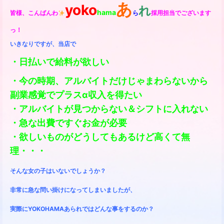
あ
yoko
れ
hama
皆様、こんばんわ
ら
採用担当
でございます
っ！
いきなりですが、
当店で
・日払いで給料が欲しい
・今の時期、アルバイトだけじゃまわらないから
副業感覚でプラスα収入を得たい
・アルバイトが見つからない＆シフトに入れない
・急な出費ですぐお金が必要
・欲しいものがどうしてもあるけど高くて無
理・・・
そんな女の子はいないでしょうか？
非常に急な問い掛けになってしまいましたが、
実際にYOKOHAMAあられではどんな事をするのか？