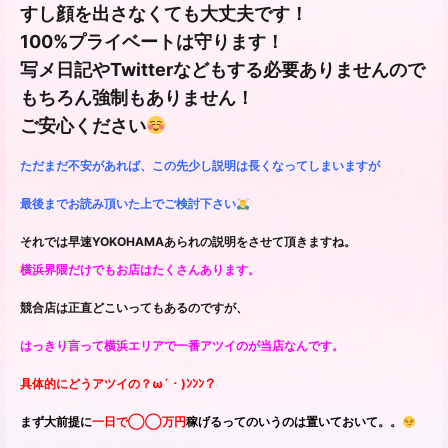
すし顔を出さなくても大丈夫です！
100%プライベートは守ります！
写メ日記やTwitterなどもする必要ありませんので
もちろん強制もありません！
ご安心ください
ただまだ不安があれば、この先少し説明は長くなってしまいますが
最後までお読み頂いた上でご検討下さい
それでは早速YOKOHAMAあられの説明をさせて頂きますね。
横浜界隈だけでもお店はたくさんあります。
競合店は正直どこいってもあるのですが、
はっきり言って横浜エリアで一番アツイのが当店なんです。
具体的にどうアツイの？ω´・)ﾝﾝﾝ？
まず大前提に
一日で◯◯万円
稼げるってのいうのは置いておいて。。