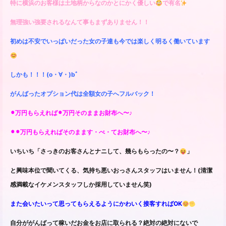
特に横浜のお客様は土地柄からなのかとにかく優しい
で有名
無理強い強要されるなんて事もまずありません！！
初めは不安でいっぱいだった女の子達も今では楽しく明るく働いています
しかも！！！(o・∀・)bﾞ
がんばったオプション代は全額女の子へフルバック！
⚫︎万円もらえれば⚫︎万円そのままお財布へ〜♪
⚫︎⚫︎万円もらえればそのまます・べ・てお財布へ〜♪
いちいち「さっきのお客さんとナニして、幾らもらったの〜？
」
と興味本位で聞いてくる、気持ち悪いおっさんスタッフはいません！(清潔
感満載なイケメンスタッフしか採用していません笑)
また会いたいって思ってもらえるようにかわいく接客すればOK
自分ががんばって稼いだお金をお店に取られる？絶対の絶対にないで