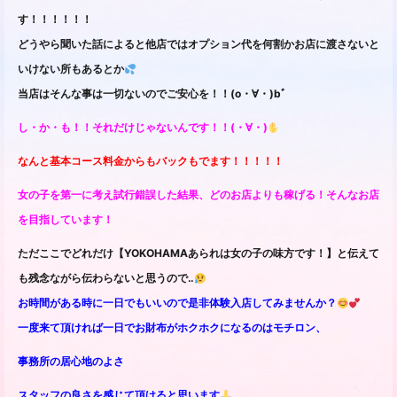
す！！！！！！
どうやら聞いた話によると他店ではオプション代を何割かお店に渡さないと
いけない所もあるとか
当店はそんな事は一切ないのでご安心を！！(o・∀・)bﾞ
し・か・も！！それだけじゃないんです！！(・∀・)
なんと基本コース料金からもバックもでます！！！！！
女の子を第一に考え試行錯誤した結果、どのお店よりも稼げる！そんなお店
を目指しています！
ただここでどれだけ【YOKOHAMAあられは女の子の味方です！】と伝えて
も残念ながら伝わらないと思うので‥
お時間がある時に一日でもいいので是非体験入店してみませんか？
一度来て頂ければ一日でお財布がホクホクになるのはモチロン、
事務所の居心地のよさ
スタッフの良さを感じて頂けると思います