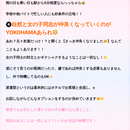
雨の日も寒い日も駅から5分程度ならへっちゃら
学校や他バイトで忙しい人にも好条件の立地！！
❹
自然と女の子同志が仲良くなっていくのが
YOKOHAMAあられ
あれ？元々友達だっけ！？と聞くと【さっき仲良くなりました
】なんて
こともよくあります！！
女の子同士の対立とかギクシャクするようなことは一切なし！
逆にそう言うのが面倒だったり、嫌であれば仲良くする必要もありません
し、外で待機してるのもOK
派遣型というのは基本的にはホテルでお客様と合流し、s
お話しながらどんなオプションをするのか決めていきます
前述でもお伝えした通りで女の子が嫌だなと思うこと、
抵抗があることは一切しなくていいのが当店の特徴です！