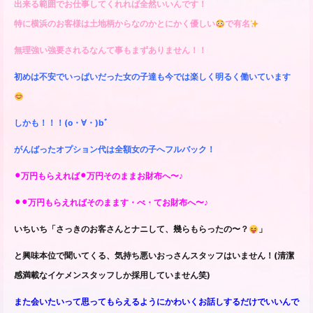
出来る範囲でお仕事してくれれば全然いいんです！
特に横浜のお客様は土地柄からなのかとにかく優しい
で有名
無理強い強要されるなんて事もまずありません！！
初めは不安でいっぱいだった女の子達も今では楽しく明るく働いています
しかも！！！(o・∀・)bﾞ
がんばったオプション代は全額女の子へフルバック！
⚫︎万円もらえれば⚫︎万円そのままお財布へ〜♪
⚫︎⚫︎万円もらえればそのまます・べ・てお財布へ〜♪
いちいち「さっきのお客さんとナニして、幾らもらったの〜？
」
と興味本位で聞いてくる、気持ち悪いおっさんスタッフはいません！(清潔
感満載なイケメンスタッフしか採用していません笑)
また会いたいって思ってもらえるようにかわいくお話しするだけでいいんで