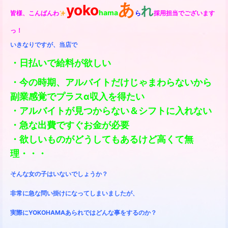
あ
yoko
れ
hama
皆様、こんばんわ
ら
採用担当
でございます
っ！
いきなりですが、
当店で
・日払いで給料が欲しい
・今の時期、アルバイトだけじゃまわらないから
副業感覚でプラスα収入を得たい
・アルバイトが見つからない＆シフトに入れない
・急な出費ですぐお金が必要
・欲しいものがどうしてもあるけど高くて無
理・・・
そんな女の子はいないでしょうか？
非常に急な問い掛けになってしまいましたが、
実際にYOKOHAMAあられではどんな事をするのか？