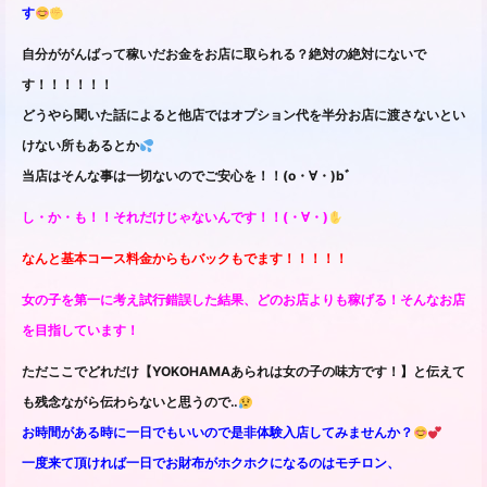
す
自分ががんばって稼いだお金をお店に取られる？絶対の絶対にないで
す！！！！！！
どうやら聞いた話によると他店ではオプション代を半分お店に渡さないとい
けない所もあるとか
当店はそんな事は一切ないのでご安心を！！(o・∀・)bﾞ
し・か・も！！それだけじゃないんです！！(・∀・)
なんと基本コース料金からもバックもでます！！！！！
女の子を第一に考え試行錯誤した結果、どのお店よりも稼げる！そんなお店
を目指しています！
ただここでどれだけ【YOKOHAMAあられは女の子の味方です！】と伝えて
も残念ながら伝わらないと思うので‥
お時間がある時に一日でもいいので是非体験入店してみませんか？
一度来て頂ければ一日でお財布がホクホクになるのはモチロン、