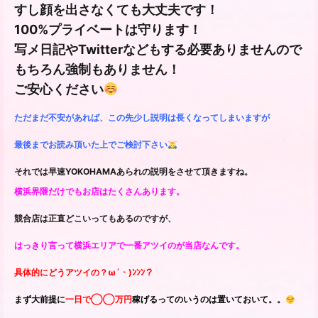
すし顔を出さなくても大丈夫です！
100%プライベートは守ります！
写メ日記やTwitterなどもする必要ありませんので
もちろん強制もありません！
ご安心ください
ただまだ不安があれば、この先少し説明は長くなってしまいますが
最後までお読み頂いた上でご検討下さい
それでは早速YOKOHAMAあられの説明をさせて頂きますね。
横浜界隈だけでもお店はたくさんあります。
競合店は正直どこいってもあるのですが、
はっきり言って横浜エリアで一番アツイのが当店なんです。
具体的にどうアツイの？ω´・)ﾝﾝﾝ？
まず大前提に
一日で◯◯万円
稼げるってのいうのは置いておいて。。