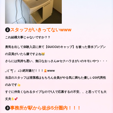
❷
スタッフがいきってないwww
これ結構大事じゃないですか？？
勇気を出して体験入店に来て【GUCCIのキャップ】を被った香水プンプン
の店員がいたら嫌ですよね
さらには気持ち悪い、無口なおっさんorセクハラまがいのキモいやつ・・・
_:(´ཀ`」 ∠):絶対嫌だ！！！
www
当店のスタッフは清潔感はもちろん全員がやる気に満ちた優しい20代男性
のみです
すぐに仲良くなれるタイプなので1人で応募するの不安、、と思ってても大
丈夫
❸
事務所が駅から徒歩5分圏内！！！