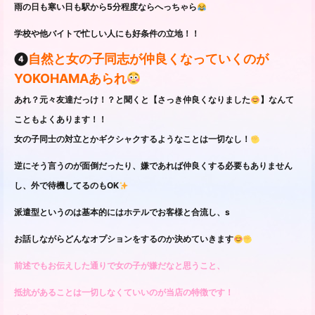
雨の日も寒い日も駅から5分程度ならへっちゃら
学校や他バイトで忙しい人にも好条件の立地！！
❹
自然と女の子同志が仲良くなっていくのが
YOKOHAMAあられ
あれ？元々友達だっけ！？と聞くと【さっき仲良くなりました
】なんて
こともよくあります！！
女の子同士の対立とかギクシャクするようなことは一切なし！
逆にそう言うのが面倒だったり、嫌であれば仲良くする必要もありません
し、外で待機してるのもOK
派遣型というのは基本的にはホテルでお客様と合流し、s
お話しながらどんなオプションをするのか決めていきます
前述でもお伝えした通りで女の子が嫌だなと思うこと、
抵抗があることは一切しなくていいのが当店の特徴です！