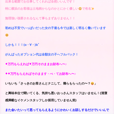
出来る範囲でお仕事してくれれば全然いいんです！
特に横浜のお客様は土地柄からなのかとにかく優しい
で有名
無理強い強要されるなんて事もまずありません！！
初めは不安でいっぱいだった女の子達も今では楽しく明るく働いています
しかも！！！(o・∀・)bﾞ
がんばったオプション代は全額女の子へフルバック！
⚫︎万円もらえれば⚫︎万円そのままお財布へ〜♪
⚫︎⚫︎万円もらえればそのまます・べ・てお財布へ〜♪
いちいち「さっきのお客さんとナニして、幾らもらったの〜？
」
と興味本位で聞いてくる、気持ち悪いおっさんスタッフはいません！(清潔
感満載なイケメンスタッフしか採用していません笑)
また会いたいって思ってもらえるようにかわいくお話しするだけでいいんで