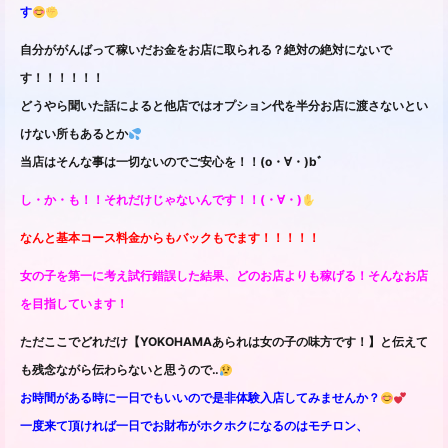
す
自分ががんばって稼いだお金をお店に取られる？絶対の絶対にないで
す！！！！！！
どうやら聞いた話によると他店ではオプション代を半分お店に渡さないとい
けない所もあるとか
当店はそんな事は一切ないのでご安心を！！(o・∀・)bﾞ
し・か・も！！それだけじゃないんです！！(・∀・)
なんと基本コース料金からもバックもでます！！！！！
女の子を第一に考え試行錯誤した結果、どのお店よりも稼げる！そんなお店
を目指しています！
ただここでどれだけ【YOKOHAMAあられは女の子の味方です！】と伝えて
も残念ながら伝わらないと思うので‥
お時間がある時に一日でもいいので是非体験入店してみませんか？
一度来て頂ければ一日でお財布がホクホクになるのはモチロン、