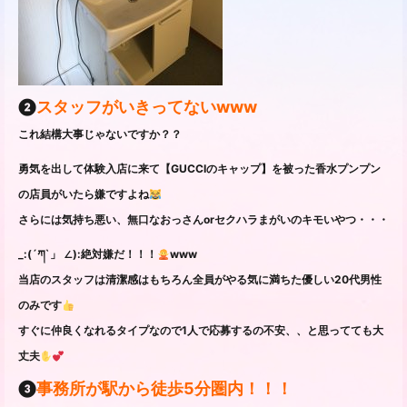
❷
スタッフがいきってないwww
これ結構大事じゃないですか？？
勇気を出して体験入店に来て【GUCCIのキャップ】を被った香水プンプン
の店員がいたら嫌ですよね
さらには気持ち悪い、無口なおっさんorセクハラまがいのキモいやつ・・・
_:(´ཀ`」 ∠):絶対嫌だ！！！
www
当店のスタッフは清潔感はもちろん全員がやる気に満ちた優しい20代男性
のみです
すぐに仲良くなれるタイプなので1人で応募するの不安、、と思ってても大
丈夫
❸
事務所が駅から徒歩5分圏内！！！