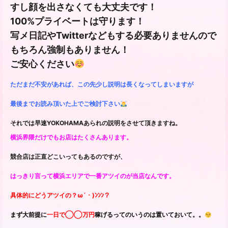
すし顔を出さなくても大丈夫です！
100%プライベートは守ります！
写メ日記やTwitterなどもする必要ありませんので
もちろん強制もありません！
ご安心ください
ただまだ不安があれば、この先少し説明は長くなってしまいますが
最後までお読み頂いた上でご検討下さい
それでは早速YOKOHAMAあられの説明をさせて頂きますね。
横浜界隈だけでもお店はたくさんあります。
競合店は正直どこいってもあるのですが、
はっきり言って横浜エリアで一番アツイのが当店なんです。
具体的にどうアツイの？ω´・)ﾝﾝﾝ？
まず大前提に
一日で◯◯万円
稼げるってのいうのは置いておいて。。