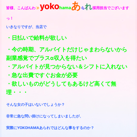
あ
yoko
れ
hama
皆様、こんばんわ
ら
採用担当
でございます
っ！
いきなりですが、
当店で
・日払いで給料が欲しい
・今の時期、アルバイトだけじゃまわらないから
副業感覚でプラスα収入を得たい
・アルバイトが見つからない＆シフトに入れない
・急な出費ですぐお金が必要
・欲しいものがどうしてもあるけど高くて無
理・・・
そんな女の子はいないでしょうか？
非常に急な問い掛けになってしまいましたが、
実際にYOKOHAMAあられではどんな事をするのか？