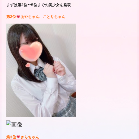
まずは第
2
位
〜5
位までの美少女を発表
第2
位
あやちゃん、ことりちゃん
第3
位
きらちゃん