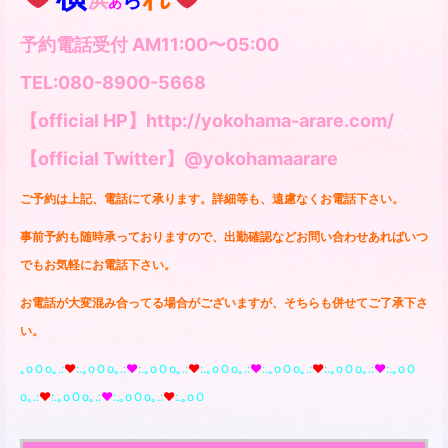
浜
ら
あ
予約電話受付 AM11:00〜05:00
TEL:080-8900-5668
【official HP】http://yokohama-arare.com/
【official Twitter】@yokohamaarare
ご予約は上記、電話にて承ります。
詳細等も、遠慮なくお電話下さい。
事前予約も随時承っておりますので、出勤確認などお問い合わせあればいつ
でもお気軽にお電話下さい。
お電話が大変混み合ってる場合がございますが、そちらも併せてご了承下さ
い。
｡oＯo｡.:
♥️
:.｡oＯo｡.:
♥️
:.｡oＯo｡.:
♥️
:.｡oＯo｡.:
♥️
:.｡oＯo｡.:
♥️
:.｡oＯo｡.:
♥️
:.｡oＯ
o｡.:
♥️
:.｡oＯo｡.:
♥️
:.｡oＯo｡.:
♥️
:.｡oＯ