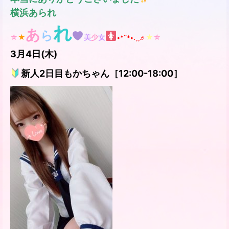
横浜あられ
れ
あ
ら
☆
★
美
少
女
★
☆
•*¨*•.¸¸♬
3月4
日(木)
新人2日目もかちゃん
［12:00-18:00］